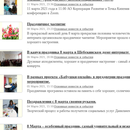
11 Марта 2021, 23:36
|
Основные новости и события
11 марта 2021 года в 11.00 АО Корпорация Развитие и Точка Кипени
конференцию в Zoom.
Праздничное чаепитие
08 Марта 2021, 23:23
|
Основные новости и события
В прекрасный женский день 8 марта прекрасная половина человечеств
интерната организовали праздничное чаепитие. Мероприятие прошло в
хорошего настроения.
В канун праздника 8 марта в Шебекинском доме-интернате
06 Марта 2021, 20:06
|
Основные новости и события
Дружные аплодисменты, хорошее и праздничное настроение - самый л
концерта.
В рамках проекта «Бабушки-онлайн» в преддверии праздник
мероприятие.
05 Марта 2021, 15:15
|
Основные новости и события
Праздничная программа оставила на память о себе хорошее, солнечно
Поздравления с 8 марта своими руками.
04 Марта 2021, 15:10
|
Основные новости и события
Творческий процесс и работы получателя социальных услуг Данильче
8 Марта – особенный праздник, самый удивительный и неж