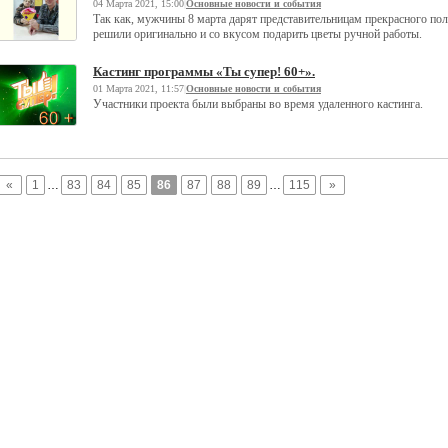
04 Марта 2021, 15:00
|
Основные новости и события
Так как, мужчины 8 марта дарят представительницам прекрасного пол
решили оригинально и со вкусом подарить цветы ручной работы.
Кастинг программы «Ты супер! 60+».
01 Марта 2021, 11:57
|
Основные новости и события
Участники проекта были выбраны во время удаленного кастинга.
«
1
…
83
84
85
86
87
88
89
…
115
»