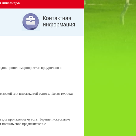
и инвалидов
Контактная
информация
лидов прошло мероприятие приурочено к
умажной или пластиковой основе. Такая техника
 для проявления чувств. Терапия искусством
 познать своё предназначение.