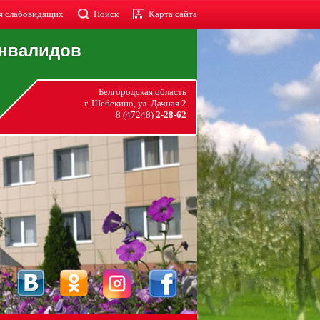
я слабовидящих
Поиск
Карта сайта
инвалидов
Белгородская область
г. Шебекино, ул. Дачная 2
8 (47248)
2-28-62