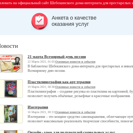
ловать на официальный сайт Шебекинского дома-интерната для престарелых 
Анкета о качестве
оказания услуг
овости
21 марта Всемирный день поэзии
22 Марта 2021, 01:05
|
Основные новости и события
В библиотеке Шебекинского дома-интерната для престарелых и инва
Всемирному дню поэзии.
Пластилинография как арт-терапия
19 Марта 2021, 00:38
|
Основные новости и события
Пластилинография – создание рисунка из пластилина на картонной, б
позволяет получать объёмные, рельефные и красочные изображения.
Изотерапия
16 Марта 2021, 00:13
|
Основные новости и события
Изотерапия – это мощное средство самовыражения, облегчающее путь
позволяет максимально реализовать творческие способности, помогает
Онлайн - урок для получателей социальных услуг.