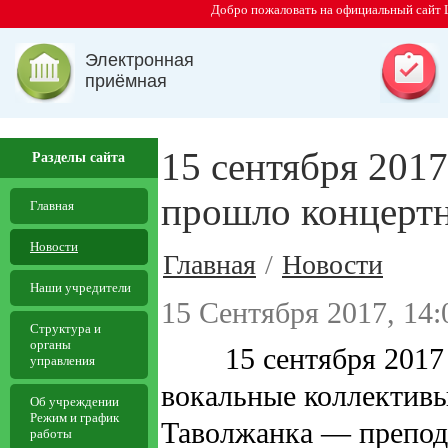
Добро пожаловать на официальный сайт 
Электронная
приёмная
15 сентября 201
Разделы сайта
прошло концертн
Главная
Новости
Главная
/
Новости
Наши учредители
15 Сентября 2017, 14:
Структура и
органы
15 сентября 2017 го
управления
вокальные коллектив
Об учреждении
Режим и график
Таволжанка — препода
работы