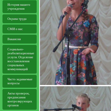
История нашего
учреждения
Охрана труда
СМИ о нас
Вакансии
Социально-
реабилитационные
услуги. Отделение
восстановления
социальных
коммуникаций
Часто задаваемые
вопросы
Aкты проверок,
предписания
контролирующих
органов