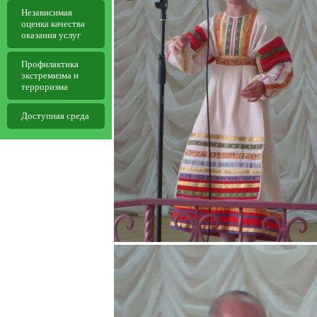
Независимая
оценка качества
оказания услуг
Профилактика
экстремизма и
терроризма
Доступная среда