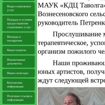
МАУК «КДЦ Таволга»
Виды социальных
услуг
Вознесеновского сел
Порядок и условия
руководитель Петренк
предоставления
социальных услуг
Прослушивание муз
Награды и
поощрения
терапевтическое, усп
организм пожилого че
Наши таланты
Нормативные
Наши проживающие 
документы
юных артистов, получ
Наши спонсоры
ждут следующей встр
Контактная
информация
Полезные ссылки и
информация