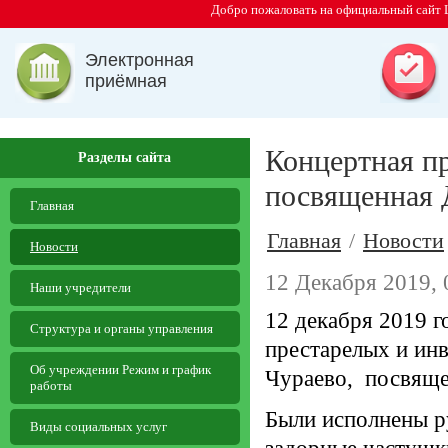
Добро пожаловать на официальный сайт 
Электронная
приёмная
Концертная п
Разделы сайта
посвященная 
Главная
Главная
/
Новости
Новости
12 Декабря 2019, 
Наши учредители
12 декабря 2019 г
Структура и органы управления
престарелых и ин
Об учреждении Режим и график
Чураево, посвяще
работы
Были исполнены р
Виды социальных услуг