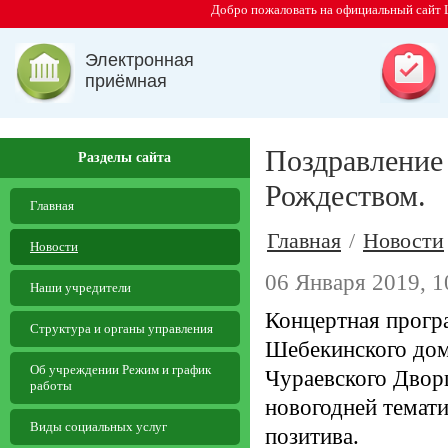
Добро пожаловать на официальный сайт 
Электронная
приёмная
Поздравление
Разделы сайта
Рождеством.
Главная
Главная
/
Новости
Новости
06 Января 2019, 1
Наши учредители
Концертная програ
Структура и органы управления
Шебекинского дом
Об учреждении Режим и график
Чураевского Дворц
работы
новогодней темати
Виды социальных услуг
позитива.