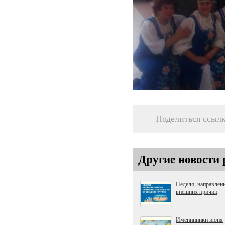
Поделиться ссыл
Другие новости 
Неделя, направленн
внешних причин
Именинники июня