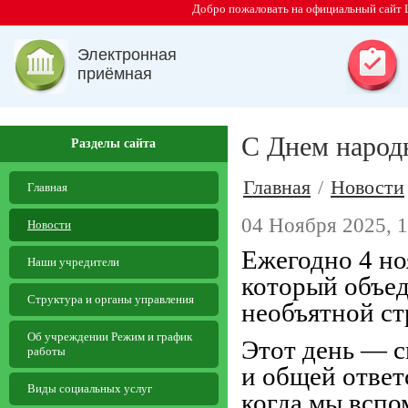
Добро пожаловать на официальный сайт 
Электронная
приёмная
С Днем народ
Разделы сайта
Главная
/
Новости
Главная
04 Ноября 2025, 1
Новости
Ежегодно 4 но
Наши учредители
который объе
Структура и органы управления
необъятной ст
Об учреждении Режим и график
Этот день — с
работы
и общей ответ
Виды социальных услуг
когда мы вспо